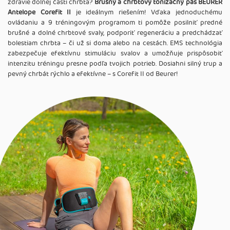
zdravie dolnej časti chrbta?
Brušný a chrbtový tonizačný pás BEURER
Antelope Corefit II
je ideálnym riešením! Vďaka jednoduchému
ovládaniu a 9 tréningovým programom ti pomôže posilniť predné
brušné a dolné chrbtové svaly, podporiť regeneráciu a predchádzať
bolestiam chrbta – či už si doma alebo na cestách. EMS technológia
zabezpečuje efektívnu stimuláciu svalov a umožňuje prispôsobiť
intenzitu tréningu presne podľa tvojich potrieb. Dosiahni silný trup a
pevný chrbát rýchlo a efektívne – s Corefit II od Beurer!