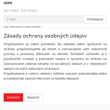
GDPR
NOVINKY NA EMAIL
Prihlásenie
Viac informácií o tejto službe
Zásady ochrany osobných údajov
Prispôsobíme sa vašim potrebám. Na základe vášho správania na
stránke prispôsobujeme jej obsah a zobrazujeme vám relevantné
ponuky a produkty. Kliknutím na tlačidlo "Súhlasím" súhlasíte aj s
používaním cookies a prenosom údajov o správaní na stránke na
zobrazovanie cielenej reklamy na sociálnych sieťach a v reklamných
sieťach na iných webových stránkach.
Prispôsobenie a cielenú reklamu môžete nastaviť podrobnejšie alebo
ju kedykoľvek vypnúť kliknutím na tlačidlo Nastaviť.
Copyright
2026 ©
Brel, s.r.o.
Všetky práva vyhradené.
Súhlasím
Nastaviť