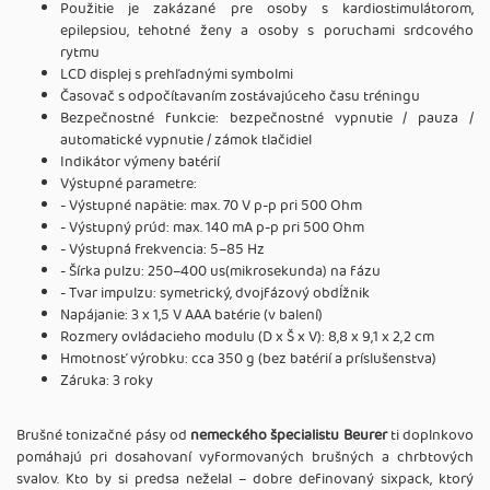
Použitie je zakázané pre osoby s kardiostimulátorom,
epilepsiou, tehotné ženy a osoby s poruchami srdcového
rytmu
LCD displej s prehľadnými symbolmi
Časovač s odpočítavaním zostávajúceho času tréningu
Bezpečnostné funkcie: bezpečnostné vypnutie / pauza /
automatické vypnutie / zámok tlačidiel
Indikátor výmeny batérií
Výstupné parametre:
- Výstupné napätie: max. 70 V p-p pri 500 Ohm
- Výstupný prúd: max. 140 mA p-p pri 500 Ohm
- Výstupná frekvencia: 5–85 Hz
- Šírka pulzu: 250–400 us(mikrosekunda) na fázu
- Tvar impulzu: symetrický, dvojfázový obdĺžnik
Napájanie: 3 x 1,5 V AAA batérie (v balení)
Rozmery ovládacieho modulu (D x Š x V): 8,8 x 9,1 x 2,2 cm
Hmotnosť výrobku: cca 350 g (bez batérií a príslušenstva)
Záruka: 3 roky
Brušné tonizačné pásy od
nemeckého špecialistu Beurer
ti doplnkovo
pomáhajú pri dosahovaní vyformovaných brušných a chrbtových
svalov. Kto by si predsa neželal – dobre definovaný sixpack, ktorý