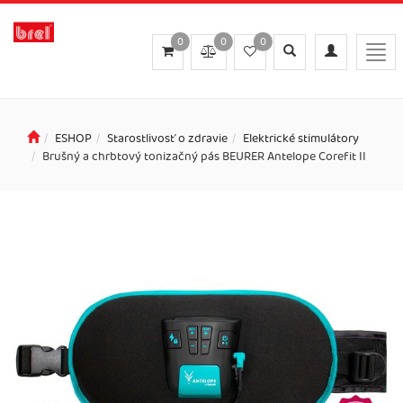
0
0
0
Toggle
Toggle
Togg
search
navigation
navi
ESHOP
Starostlivosť o zdravie
Elektrické stimulátory
Brušný a chrbtový tonizačný pás BEURER Antelope Corefit II