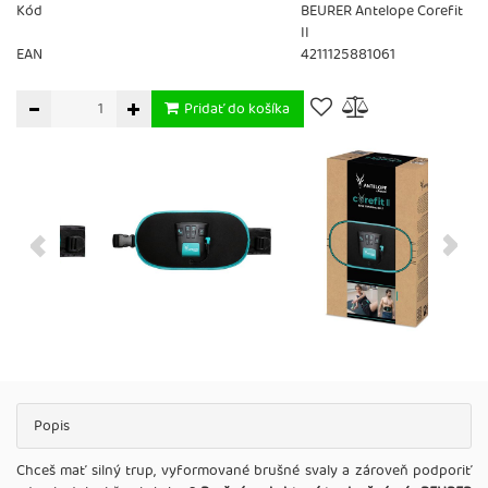
Kód
BEURER Antelope Corefit
II
EAN
4211125881061
Pridať do košíka
Popis
Chceš mať silný trup, vyformované brušné svaly a zároveň podporiť