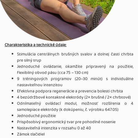
Charakteristika a technické údaje:
Stimulácia centrálnych brušných svalov a dolnej časti chrbta
pre silný trup
Jednoduché ovládanie, okamžite pripravený na použitie,
flexibilný obvod pásu (cca 75 – 130 cm)
9 tréningových programov (20–30 minút) s individuálne
nastaviteľnou intenzitou
Efektívna podpora regenerácie a prevencia bolesti chrbta
4 bezúdržbové kontaktné elektródy (2× brušné / 2× chrbtové)
Odnímateľný ovládací modul, možnosť rozšírenia o 4
samolepiace elektródy (k dokúpeniu, č. výrobku 647.05)
Jednoduché použitie
Prispôsobivý ergonomický tvar pre pohodlné nosenie
Nastaviteľná intenzita v rozsahu 0 až 40
Zámok tlačidiel