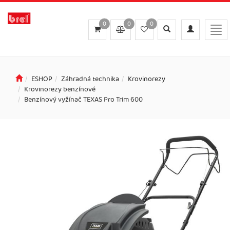
0
0
0
Toggle
Toggle
Togg
search
navigation
navi
ESHOP
Záhradná technika
Krovinorezy
Krovinorezy benzínové
Benzínový vyžínač TEXAS Pro Trim 600