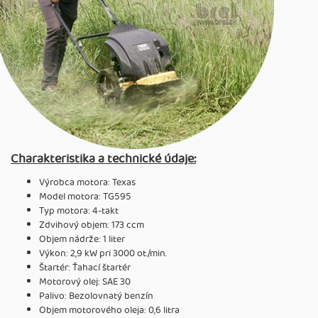
Charakteristika a technické údaje:
Výrobca motora: Texas
Model motora: TG595
Typ motora: 4-takt
Zdvihový objem: 173 ccm
Objem nádrže: 1 liter
Výkon: 2,9 kW pri 3000 ot./min.
Štartér: Ťahací štartér
Motorový olej: SAE 30
Palivo: Bezolovnatý benzín
Objem motorového oleja: 0,6 litra