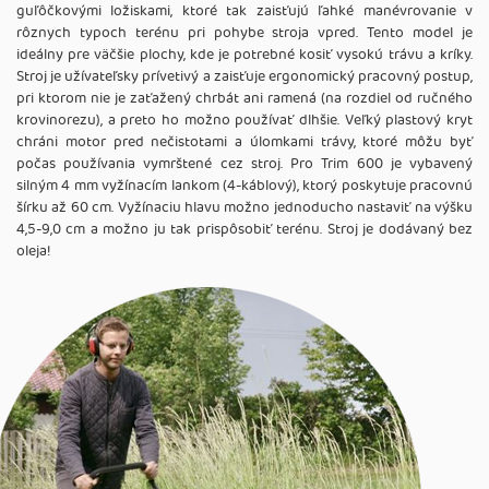
guľôčkovými ložiskami, ktoré tak zaisťujú ľahké manévrovanie v
rôznych typoch terénu pri pohybe stroja vpred. Tento model je
ideálny pre väčšie plochy, kde je potrebné kosiť vysokú trávu a kríky.
Stroj je užívateľsky prívetivý a zaisťuje ergonomický pracovný postup,
pri ktorom nie je zaťažený chrbát ani ramená (na rozdiel od ručného
krovinorezu), a preto ho možno používať dlhšie. Veľký plastový kryt
chráni motor pred nečistotami a úlomkami trávy, ktoré môžu byť
počas používania vymrštené cez stroj. Pro Trim 600 je vybavený
silným 4 mm vyžínacím lankom (4-káblový), ktorý poskytuje pracovnú
šírku až 60 cm. Vyžínaciu hlavu možno jednoducho nastaviť na výšku
4,5-9,0 cm a možno ju tak prispôsobiť terénu. Stroj je dodávaný bez
oleja!