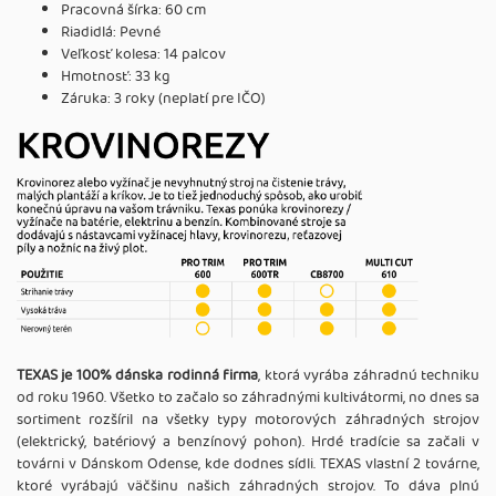
Pracovná šírka: 60 cm
Riadidlá: Pevné
Veľkosť kolesa: 14 palcov
Hmotnosť: 33 kg
Záruka: 3 roky (neplatí pre IČO)
TEXAS je 100% dánska rodinná firma
, ktorá vyrába záhradnú techniku
od roku 1960. Všetko to začalo so záhradnými kultivátormi, no dnes sa
sortiment rozšíril na všetky typy motorových záhradných strojov
(elektrický, batériový a benzínový pohon). Hrdé tradície sa začali v
továrni v Dánskom Odense, kde dodnes sídli. TEXAS vlastní 2 továrne,
ktoré vyrábajú väčšinu našich záhradných strojov. To dáva plnú