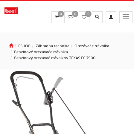
0
0
0
Toggle
Toggle
Togg
search
navigation
navi
ESHOP
Záhradná technika
Orezávače trávnika
Benzínové orezávače trávnika
Benzínový orezávač trávnikov TEXAS EC 7900