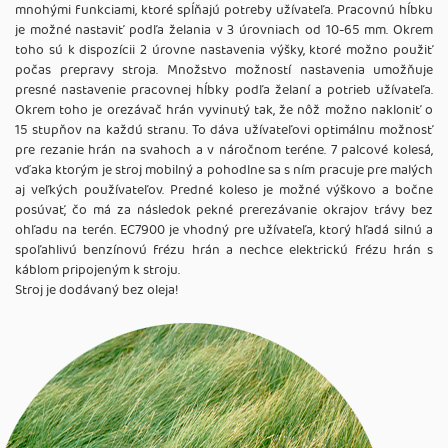
mnohými funkciami, ktoré spĺňajú potreby užívateľa. Pracovnú hĺbku
je možné nastaviť podľa želania v 3 úrovniach od 10-65 mm. Okrem
toho sú k dispozícii 2 úrovne nastavenia výšky, ktoré možno použiť
počas prepravy stroja. Množstvo možností nastavenia umožňuje
presné nastavenie pracovnej hĺbky podľa želaní a potrieb užívateľa.
Okrem toho je orezávač hrán vyvinutý tak, že nôž možno nakloniť o
15 stupňov na každú stranu. To dáva užívateľovi optimálnu možnosť
pre rezanie hrán na svahoch a v náročnom teréne. 7 palcové kolesá,
vďaka ktorým je stroj mobilný a pohodlne sa s ním pracuje pre malých
aj veľkých používateľov. Predné koleso je možné výškovo a bočne
posúvať, čo má za následok pekné prerezávanie okrajov trávy bez
ohľadu na terén. EC7900 je vhodný pre užívateľa, ktorý hľadá silnú a
spoľahlivú benzínovú frézu hrán a nechce elektrickú frézu hrán s
káblom pripojeným k stroju.
Stroj je dodávaný bez oleja!