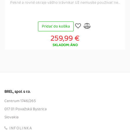
Pekné a rovné okraje vášho trávnika! Už nemusíte používať ne...
Pridať do košíka
259,99 €
SKLADOM: ÁNO
BREL, spol. s r.o.
Centrum 1746/265
017 01 Považská Bystrica
Slovakia
INFOLINKA