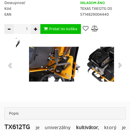
Dostupnosť
SKLADOM ÁNO
Kód
TEXAS TX612TG DS
EAN
5714829004440
Pridať do košíka
Popis
TX612TG
je univerzálny
kultivátor
, ktorý je