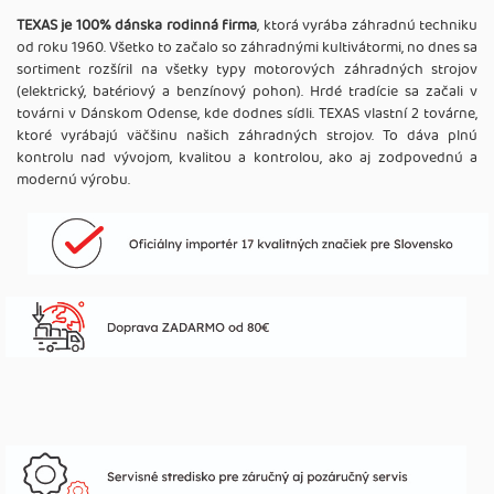
TEXAS je 100% dánska rodinná firma
, ktorá vyrába záhradnú techniku
od roku 1960. Všetko to začalo so záhradnými kultivátormi, no dnes sa
sortiment rozšíril na všetky typy motorových záhradných strojov
(elektrický, batériový a benzínový pohon). Hrdé tradície sa začali v
továrni v Dánskom Odense, kde dodnes sídli. TEXAS vlastní 2 továrne,
ktoré vyrábajú väčšinu našich záhradných strojov. To dáva plnú
kontrolu nad vývojom, kvalitou a kontrolou, ako aj zodpovednú a
modernú výrobu.