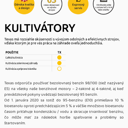
Texas odporúča používať bezolovnatý benzín 98/100 (tiež nazývaný
E5) na všetky naše benzínové motory – 2-taktné aj 4-taktné, aj keď
prevádzkové pokyny uvádzajú bezolovnatý 95 benzín.
Od 1. januára 2020 sa totiž do 95-benzínu (E10) primiešava 10 %
bioetanolu oproti predchádzajúcim 5 % a väčšie množstvo bioetanolu
časom priťahuje kondenzáciu / vodu a skracuje trvanlivosť benzínu,
čo môže mať za následok horšie spaľovanie a problémy so
štartovaním.