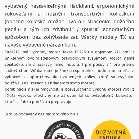
vybavený nastaviteľnými riadidlami, ergonomickými
rukoväťami a nožným transportným kolieskom
(oporné kolieska možno uvoľniť stlačením nožného
pedálu a tým ich zdvihnúť / spustiť jednoduchým
spôsobom bez zohýbania sa). Všetky modely TX sú
navyše vybavené nárazníkom.
TX612TG má výkonný motor Texas TG725D s objemom 212 cm3 s
unikátnym dvojhriadeľovým prevodovým systémom. Motor nemá
spiatočku, ale 2 nápravy mimo motora. 1 pre posuv a 1 pre priamy
spätný chod. Vďaka tomu je funkcia spätného chodu robustnejšia a
vyhnete sa opotrebovaniu ozubených kolies, ktoré sa zvyčajne
používajú na frézach s 1 hriadeľom mimo motora.
Kombinácia nízkej hmotnosti a dostatočného výkonu motora robí z
TX612 vysoko efektívny, no zároveň ľahko ovládateľný kultivátor,
ktorá sa ľahko používa a prepravuje.
Stroj je dodávaný bez motorového oleja!