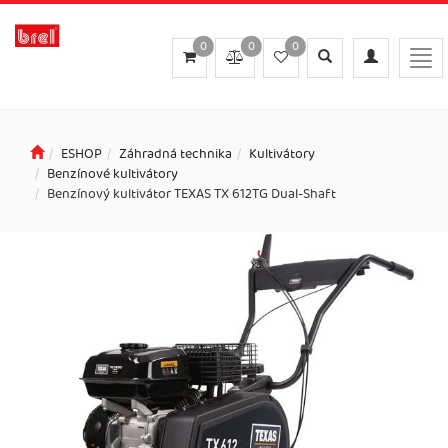
0
0
0
Toggle
Toggle
Togg
search
navigation
navi
ESHOP
Záhradná technika
Kultivátory
Benzínové kultivátory
Benzínový kultivátor TEXAS TX 612TG Dual-Shaft