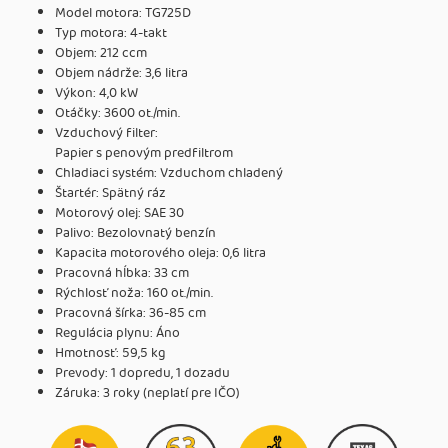
Model motora: TG725D
Typ motora: 4-takt
Objem: 212 ccm
Objem nádrže: 3,6 litra
Výkon: 4,0 kW
Otáčky: 3600 ot./min.
Vzduchový filter:
Papier s penovým predfiltrom
Chladiaci systém: Vzduchom chladený
Štartér: Spätný ráz
Motorový olej: SAE 30
Palivo: Bezolovnatý benzín
Kapacita motorového oleja: 0,6 litra
Pracovná hĺbka: 33 cm
Rýchlosť noža: 160 ot./min.
Pracovná šírka: 36-85 cm
Regulácia plynu: Áno
Hmotnosť: 59,5 kg
Prevody: 1 dopredu, 1 dozadu
Záruka: 3 roky (neplatí pre IČO)