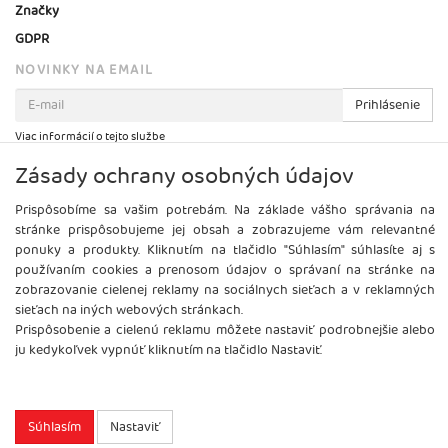
Značky
GDPR
NOVINKY NA EMAIL
Prihlásenie
Viac informácií o tejto službe
Zásady ochrany osobných údajov
Prispôsobíme sa vašim potrebám. Na základe vášho správania na
stránke prispôsobujeme jej obsah a zobrazujeme vám relevantné
ponuky a produkty. Kliknutím na tlačidlo "Súhlasím" súhlasíte aj s
používaním cookies a prenosom údajov o správaní na stránke na
zobrazovanie cielenej reklamy na sociálnych sieťach a v reklamných
sieťach na iných webových stránkach.
Prispôsobenie a cielenú reklamu môžete nastaviť podrobnejšie alebo
ju kedykoľvek vypnúť kliknutím na tlačidlo Nastaviť.
Copyright
2026 ©
Brel, s.r.o.
Všetky práva vyhradené.
Súhlasím
Nastaviť