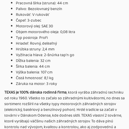
Pracovná šírka (struna): 44 cm
Palivo: Bezolovnatý benzín
Rukoväť: V rukoväť
Čepeľ: 3-zubec
Motorový olej: SAE 30
Objem motorového oleja: 0,08 litra
Typ postroja: Profi
Hriadeľ: Rovný, deliteľný
Hrúbka struny: 2,4 mm
Vyžínacia hlava: 2-šnúrka tap'n go
Dĺžka balenia: 32 cm
Šírka balenia: 44 cm
Výška balenia: 107 cm
Čistá hmotnosť: 8,1 kg
Záruka na motor: 3 roky
TEXAS je 100% dánska rodinná firma
, ktorá vyrába záhradnú techniku
od roku 1960. Všetko to začalo so záhradnými kultivátormi, no dnes sa
sortiment rozšíril na všetky typy motorových záhradných strojov
(elektrický, batériový a benzínový pohon). Hrdé tradície sa začali v
továrni v Dánskom Odense, kde dodnes sídli. TEXAS vlastní 2 továrne,
ktoré vyrábajú väčšinu našich záhradných strojov. To dáva plnú
kontrolu nad vývojom, kvalitou a kontrolou, ako aj zodpovednú a