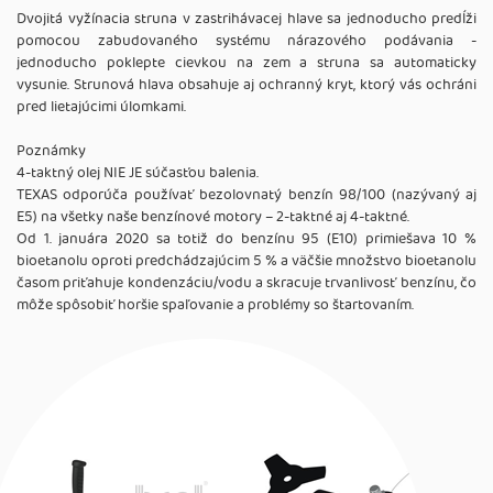
Dvojitá vyžínacia struna v zastrihávacej hlave sa jednoducho predĺži
pomocou zabudovaného systému nárazového podávania -
jednoducho poklepte cievkou na zem a struna sa automaticky
vysunie. Strunová hlava obsahuje aj ochranný kryt, ktorý vás ochráni
pred lietajúcimi úlomkami.
Poznámky
4-taktný olej NIE JE súčasťou balenia.
TEXAS odporúča používať bezolovnatý benzín 98/100 (nazývaný aj
E5) na všetky naše benzínové motory – 2-taktné aj 4-taktné.
Od 1. januára 2020 sa totiž do benzínu 95 (E10) primiešava 10 %
bioetanolu oproti predchádzajúcim 5 % a väčšie množstvo bioetanolu
časom priťahuje kondenzáciu/vodu a skracuje trvanlivosť benzínu, čo
môže spôsobiť horšie spaľovanie a problémy so štartovaním.