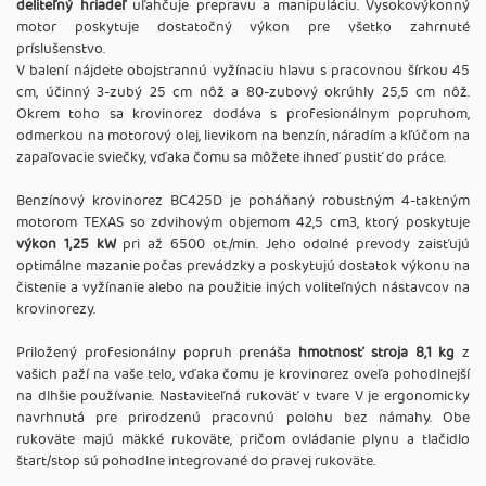
deliteľný hriadeľ
uľahčuje prepravu a manipuláciu. Vysokovýkonný
motor poskytuje dostatočný výkon pre všetko zahrnuté
príslušenstvo.
V balení nájdete obojstrannú vyžínaciu hlavu s pracovnou šírkou 45
cm, účinný 3-zubý 25 cm nôž a 80-zubový okrúhly 25,5 cm nôž.
Okrem toho sa krovinorez dodáva s profesionálnym popruhom,
odmerkou na motorový olej, lievikom na benzín, náradím a kľúčom na
zapaľovacie sviečky, vďaka čomu sa môžete ihneď pustiť do práce.
Benzínový krovinorez BC425D je poháňaný robustným 4-taktným
motorom TEXAS so zdvihovým objemom 42,5 cm3, ktorý poskytuje
výkon 1,25 kW
pri až 6500 ot./min. Jeho odolné prevody zaisťujú
optimálne mazanie počas prevádzky a poskytujú dostatok výkonu na
čistenie a vyžínanie alebo na použitie iných voliteľných nástavcov na
krovinorezy.
Priložený profesionálny popruh prenáša
hmotnosť stroja 8,1 kg
z
vašich paží na vaše telo, vďaka čomu je krovinorez oveľa pohodlnejší
na dlhšie používanie. Nastaviteľná rukoväť v tvare V je ergonomicky
navrhnutá pre prirodzenú pracovnú polohu bez námahy. Obe
rukoväte majú mäkké rukoväte, pričom ovládanie plynu a tlačidlo
štart/stop sú pohodlne integrované do pravej rukoväte.