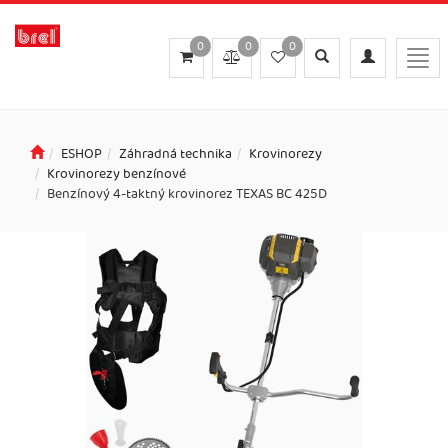
0
0
0
Toggle
Toggle
Togg
search
navigation
navi
ESHOP
Záhradná technika
Krovinorezy
Krovinorezy benzínové
Benzínový 4-taktný krovinorez TEXAS BC 425D