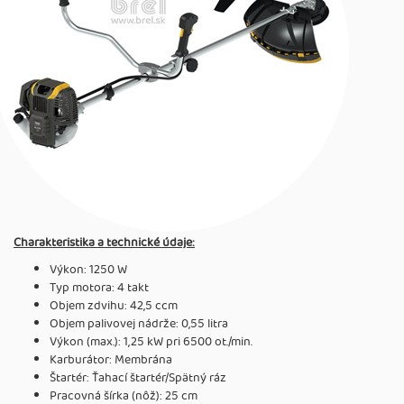
Charakteristika a technické údaje:
Výkon: 1250 W
Typ motora: 4 takt
Objem zdvihu: 42,5 ccm
Objem palivovej nádrže: 0,55 litra
Výkon (max.): 1,25 kW pri 6500 ot./min.
Karburátor: Membrána
Štartér: Ťahací štartér/Spätný ráz
Pracovná šírka (nôž): 25 cm