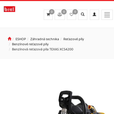
0
0
0
Toggle
Toggle
Togg
search
navigation
navi
ESHOP
Záhradná technika
Reťazové píly
Benzínové reťazové píly
Benzínová reťazová píla TEXAS XCS4200