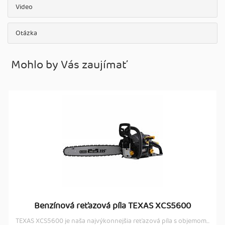
Video
Otázka
Mohlo by Vás zaujímať
Benzínová reťazová píla TEXAS XCS5600
TEXAS XCS5600 je naša najvýkonnejšia reťazová píla s objemom...