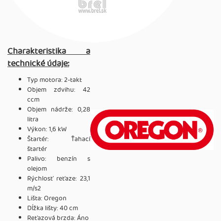
Charakteristika a
technické údaje:
Typ motora: 2-takt
Objem zdvihu: 42
ccm
Objem nádrže: 0,28
litra
Výkon: 1,6 kW
Štartér: Ťahací
štartér
Palivo: benzín s
olejom
Rýchlosť reťaze: 23,1
m/s2
Lišta: Oregon
Dĺžka lišty: 40 cm
Reťazová brzda: Áno