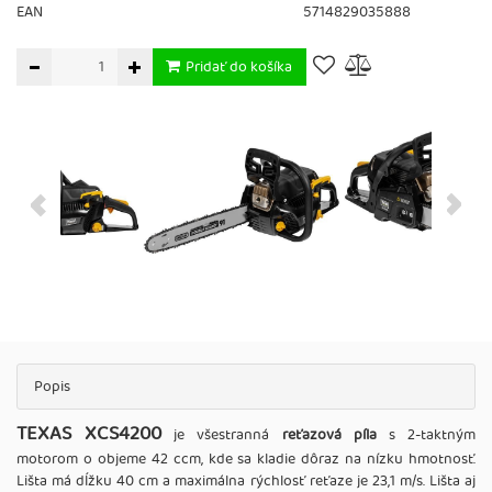
EAN
5714829035888
Pridať do košíka
Popis
TEXAS XCS4200
je všestranná
reťazová píla
s 2-taktným
motorom o objeme 42 ccm, kde sa kladie dôraz na nízku hmotnosť.
Lišta má dĺžku 40 cm a maximálna rýchlosť reťaze je 23,1 m/s. Lišta aj