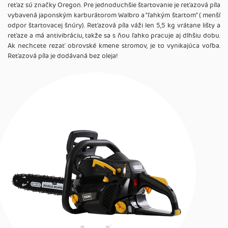
reťaz sú značky Oregon. Pre jednoduchšie štartovanie je reťazová píla
vybavená japonským karburátorom Walbro a "ľahkým štartom" ( menší
odpor štartovacej šnúry). Reťazová píla váži len 5,5 kg vrátane lišty a
reťaze a má antivibráciu, takže sa s ňou ľahko pracuje aj dlhšiu dobu.
Ak nechcete rezať obrovské kmene stromov, je to vynikajúca voľba.
Reťazová píla je dodávaná bez oleja!