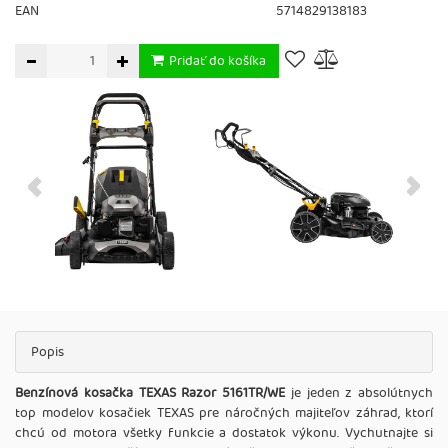
EAN
5714829138183
Pridať do košíka
Popis
Benzínová kosačka TEXAS Razor 5161TR/WE
je jeden z absolútnych
top modelov kosačiek TEXAS pre náročných majiteľov záhrad, ktorí
chcú od motora všetky funkcie a dostatok výkonu. Vychutnajte si