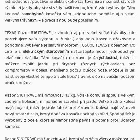
jednoduchosť používania elektrického štartovania a možnosť štyroch
rýchlostí jazdy, aby ste si vždy našli tempo, ktoré vám vyhovuje. Táto
luxusná
samohybná kosačka
vám jednoducho pomôže aj s veľmi
veľkými trávnikmi – a práca s ňou bude potešením.
TEXAS Razor 5161TR/WE je vhodná aj pre veľmi veľké trávniky, kde
potrebujete veľa výkonu a funkcií, aby bolo kosenie efektívne a
pohodlné. Vybavená je silným motorom TG580E TEXAS s objemom 170
cm3 a s
elektrickým štartovaním
naštartujete motor jednoduchým
stlačením tlačidla. Táto kosačka na trávu je
4-rýchlostná
, takže si
môžete zvoliť jazdu pri štyroch rôznych rýchlostiach bez
kompromisov v oblasti menšieho počtu otáčok noža. Môžete si tak
nájsť svoje vlastné tempo a stále kosiť trávnik s čo najväčším počtom
otáčok nožov.
Razor 5161TR/WE má hmotnosť 43 kg, vďaka čomu je spolu s veľkými
zadnými kolesami mimoriadne stabilná pri jazde. Veľké zadné kolesá
majú pojazd, takže je stále ľahké prejsť trávnik. Kolesá majú zároveň
nový smart dizajn, ktorý dodáva kosačke pekný vzhľad. Spodný štít je
vyrobený z ocele, ktorá je mimoriadne pevná a odolná proti úderom
kameňa.
Razor 5161TR/WE má funkciu 4 v 1, ktorá vám dáva všetky možnosti pri