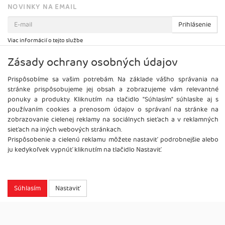
NOVINKY NA EMAIL
Prihlásenie
Viac informácií o tejto službe
Zásady ochrany osobných údajov
Prispôsobíme sa vašim potrebám. Na základe vášho správania na
stránke prispôsobujeme jej obsah a zobrazujeme vám relevantné
ponuky a produkty. Kliknutím na tlačidlo "Súhlasím" súhlasíte aj s
používaním cookies a prenosom údajov o správaní na stránke na
zobrazovanie cielenej reklamy na sociálnych sieťach a v reklamných
sieťach na iných webových stránkach.
Prispôsobenie a cielenú reklamu môžete nastaviť podrobnejšie alebo
ju kedykoľvek vypnúť kliknutím na tlačidlo Nastaviť.
Copyright
2026 ©
Brel, s.r.o.
Všetky práva vyhradené.
Súhlasím
Nastaviť