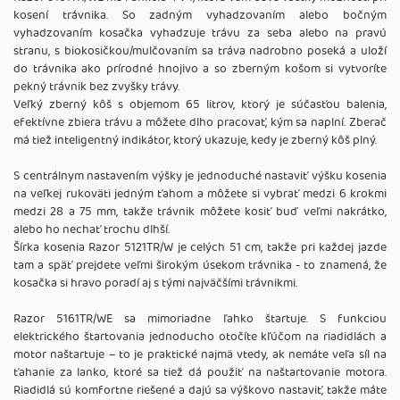
kosení trávnika. So zadným vyhadzovaním alebo bočným
vyhadzovaním kosačka vyhadzuje trávu za seba alebo na pravú
stranu, s biokosičkou/mulčovaním sa tráva nadrobno poseká a uloží
do trávnika ako prírodné hnojivo a so zberným košom si vytvoríte
pekný trávnik bez zvyšky trávy.
Veľký zberný kôš s objemom 65 litrov, ktorý je súčasťou balenia,
efektívne zbiera trávu a môžete dlho pracovať, kým sa naplní. Zberač
má tiež inteligentný indikátor, ktorý ukazuje, kedy je zberný kôš plný.
S centrálnym nastavením výšky je jednoduché nastaviť výšku kosenia
na veľkej rukoväti jedným ťahom a môžete si vybrať medzi 6 krokmi
medzi 28 a 75 mm, takže trávnik môžete kosiť buď veľmi nakrátko,
alebo ho nechať trochu dlhší.
Šírka kosenia Razor 5121TR/W je celých 51 cm, takže pri každej jazde
tam a späť prejdete veľmi širokým úsekom trávnika - to znamená, že
kosačka si hravo poradí aj s tými najväčšími trávnikmi.
Razor 5161TR/WE sa mimoriadne ľahko štartuje. S funkciou
elektrického štartovania jednoducho otočíte kľúčom na riadidlách a
motor naštartuje – to je praktické najmä vtedy, ak nemáte veľa síl na
ťahanie za lanko, ktoré sa tiež dá použiť na naštartovanie motora.
Riadidlá sú komfortne riešené a dajú sa výškovo nastaviť, takže máte