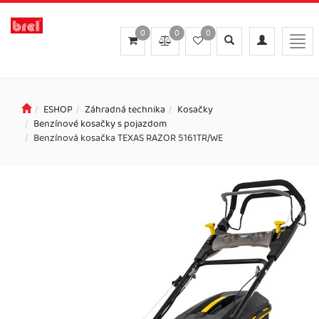
0
0
0
Toggle
Toggle
Togg
search
navigation
navi
ESHOP
Záhradná technika
Kosačky
Benzínové kosačky s pojazdom
Benzínová kosačka TEXAS RAZOR 5161TR/WE