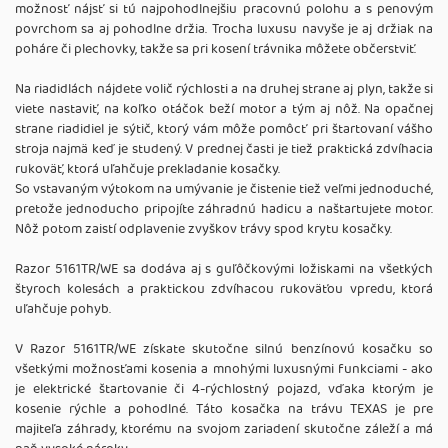
možnosť nájsť si tú najpohodlnejšiu pracovnú polohu a s penovým
povrchom sa aj pohodlne držia. Trocha luxusu navyše je aj držiak na
poháre či plechovky, takže sa pri kosení trávnika môžete občerstviť.
Na riadidlách nájdete volič rýchlosti a na druhej strane aj plyn, takže si
viete nastaviť, na koľko otáčok beží motor a tým aj nôž. Na opačnej
strane riadidiel je sýtič, ktorý vám môže pomôcť pri štartovaní vášho
stroja najmä keď je studený. V prednej časti je tiež praktická zdvíhacia
rukoväť, ktorá uľahčuje prekladanie kosačky.
So vstavaným výtokom na umývanie je čistenie tiež veľmi jednoduché,
pretože jednoducho pripojíte záhradnú hadicu a naštartujete motor.
Nôž potom zaistí odplavenie zvyškov trávy spod krytu kosačky.
Razor 5161TR/WE sa dodáva aj s guľôčkovými ložiskami na všetkých
štyroch kolesách a praktickou zdvíhacou rukoväťou vpredu, ktorá
uľahčuje pohyb.
V Razor 5161TR/WE získate skutočne silnú benzínovú kosačku so
všetkými možnosťami kosenia a mnohými luxusnými funkciami - ako
je elektrické štartovanie či 4-rýchlostný pojazd, vďaka ktorým je
kosenie rýchle a pohodlné. Táto kosačka na trávu TEXAS je pre
majiteľa záhrady, ktorému na svojom zariadení skutočne záleží a má