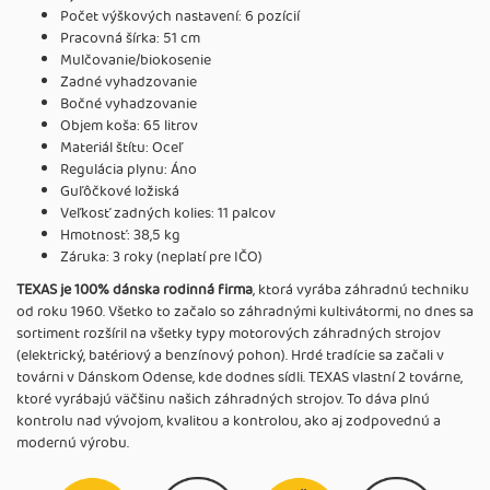
Počet výškových nastavení: 6 pozícií
Pracovná šírka: 51 cm
Mulčovanie/biokosenie
Zadné vyhadzovanie
Bočné vyhadzovanie
Objem koša: 65 litrov
Materiál štítu: Oceľ
Regulácia plynu: Áno
Guľôčkové ložiská
Veľkosť zadných kolies: 11 palcov
Hmotnosť: 38,5 kg
Záruka: 3 roky (neplatí pre IČO)
TEXAS je 100% dánska rodinná firma
, ktorá vyrába záhradnú techniku
od roku 1960. Všetko to začalo so záhradnými kultivátormi, no dnes sa
sortiment rozšíril na všetky typy motorových záhradných strojov
(elektrický, batériový a benzínový pohon). Hrdé tradície sa začali v
továrni v Dánskom Odense, kde dodnes sídli. TEXAS vlastní 2 továrne,
ktoré vyrábajú väčšinu našich záhradných strojov. To dáva plnú
kontrolu nad vývojom, kvalitou a kontrolou, ako aj zodpovednú a
modernú výrobu.