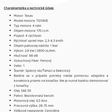
Charakteristika a technické údaje:
Motor: Texas
Model motora: TG580E
Typ motora: 4 takt
Objem motora: 170 ccm
Pojazd: 4 rýchlosti
Rýchlosť vpred max: 2,3-4,3 km/h
Objem palivovej nádrže: 1 liter
Výkon: 2,9 kW / 2800 ot./min.
Hlučnosť: 98 dB
Vzduchový filter: Penový
Valec: 1
Štartér: Spätný ráz/Ťahací a Elektrický
Batéria sa v prípade potreby nabíja pomocou adaptéra a
konektora priamo na kosačke. Nie je nutné batériu demontovať
z kosačky.
Olej: SAE 30
Palivo: Bezolovnatý benzín
Motorový olej: 0,5 litra
Pracovná výška: 28-75 mm
Výškové nastavenie: Centrálne