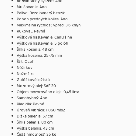
Antivibračný systém: Áno
Mulčovanie: Áno
Palivo: Bezolovnatý benzín
Pohon predných kolies: Áno
Maximálna rýchlosť vpred: 3,6 km/h
Rukoväť: Pevná
Výškové nastavenie: Centrálne
Výškové nastavenie: 5 polôh
Šírka kosenia: 48 cm
Výška kosenia: 25-75 mm
Štít: Oceľ
Nôž: kov
Nože: 1 ks
Guľôčkové ložiská
Motorový olej: SAE 30
Objem motorového oleja: 0,45 litra
Samohybný: Áno
Riadidlá: Pevné
Úroveň vibrácií: 1 060 m/s2
Dĺžka balenia: 57 cm
Šírka balenia: 80 cm
Výška balenia: 43 cm
Čistá hmotnosť: 35 kg