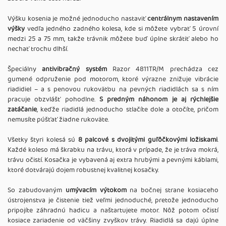
Výšku kosenia je možné jednoducho nastaviť
centrálnym nastavením
výšky
vedľa jedného zadného kolesa, kde si môžete vybrať 5 úrovní
medzi 25 a 75 mm, takže trávnik môžete buď úplne skrátiť alebo ho
nechať trochu dlhší.
Špeciálny
antivibračný systém
Razor 4811TR/M prechádza cez
gumené odpruženie pod motorom, ktoré výrazne znižuje vibrácie
riadidiel – a s penovou rukoväťou na pevných riadidlách sa s ním
pracuje obzvlášť pohodlne.
S predným náhonom je aj rýchlejšie
zatáčanie
, keďže riadidlá jednoducho stlačíte dole a otočíte, pričom
nemusíte púšťať žiadne rukoväte.
Všetky štyri kolesá sú
8 palcové s dvojitými guľôčkovými ložiskami
.
Každé koleso má škrabku na trávu, ktorá v prípade, že je tráva mokrá,
trávu očistí. Kosačka je vybavená aj extra hrubými a pevnými káblami,
ktoré dotvárajú dojem robustnej kvalitnej kosačky.
So zabudovaným
umývacím výtokom
na bočnej strane kosiaceho
ústrojenstva je čistenie tiež veľmi jednoduché, pretože jednoducho
pripojíte záhradnú hadicu a naštartujete motor. Nôž potom očistí
kosiace zariadenie od väčšiny zvyškov trávy. Riadidlá sa dajú úplne