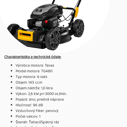
Charakteristika a technické údaje:
Výrobca motora: Texas
Model motora: TG480
Typ motora: 4-takt
Objem: 145 ccm
Objem nádrže: 1,0 litra
Výkon: 2,6 kW pri 3000 ot./min.
Pojazd: áno, predná náprava
Hlučnosť: 96 dB
Vzduchový filter: penový
Počet valcov: 1
Štartér: Ťahací/Spätný ráz