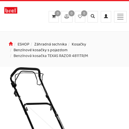
0
0
0
Toggle
Toggle
Togg
search
navigation
navi
ESHOP
Záhradná technika
Kosačky
Benzínové kosačky s pojazdom
Benzínová kosačka TEXAS RAZOR 4811TR/M