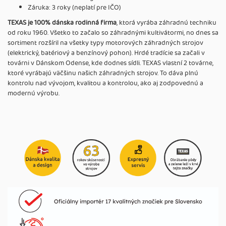
Záruka: 3 roky (neplatí pre IČO)
TEXAS je 100% dánska rodinná firma
, ktorá vyrába záhradnú techniku
od roku 1960. Všetko to začalo so záhradnými kultivátormi, no dnes sa
sortiment rozšíril na všetky typy motorových záhradných strojov
(elektrický, batériový a benzínový pohon). Hrdé tradície sa začali v
továrni v Dánskom Odense, kde dodnes sídli. TEXAS vlastní 2 továrne,
ktoré vyrábajú väčšinu našich záhradných strojov. To dáva plnú
kontrolu nad vývojom, kvalitou a kontrolou, ako aj zodpovednú a
modernú výrobu.