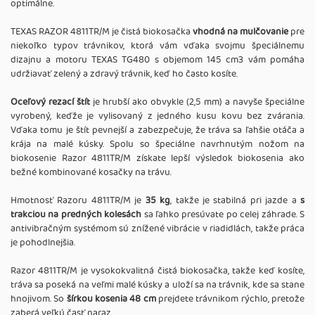
optimálne.
TEXAS RAZOR 4811TR/M je čistá biokosačka
vhodná na mulčovanie
pre
niekoľko typov trávnikov, ktorá vám vďaka svojmu špeciálnemu
dizajnu a motoru TEXAS TG480 s objemom 145 cm3 vám pomáha
udržiavať zelený a zdravý trávnik, keď ho často kosíte.
Oceľový rezací štít
je hrubší ako obvykle (2,5 mm) a navyše špeciálne
vyrobený, keďže je vylisovaný z jedného kusu kovu bez zvárania.
Vďaka tomu je štít pevnejší a zabezpečuje, že tráva sa ľahšie otáča a
krája na malé kúsky. Spolu so špeciálne navrhnutým nožom na
biokosenie Razor 4811TR/M získate lepší výsledok biokosenia ako
bežné kombinované kosačky na trávu.
Hmotnosť Razoru 4811TR/M je
35 kg
, takže je stabilná pri jazde a
s
trakciou na predných kolesách
sa ľahko presúvate po celej záhrade. S
antivibračným systémom sú znížené vibrácie v riadidlách, takže práca
je pohodlnejšia.
Razor 4811TR/M je vysokokvalitná čistá biokosačka, takže keď kosíte,
tráva sa poseká na veľmi malé kúsky a uloží sa na trávnik, kde sa stane
hnojivom. So
šírkou kosenia 48 cm
prejdete trávnikom rýchlo, pretože
zaberá veľkú časť naraz.