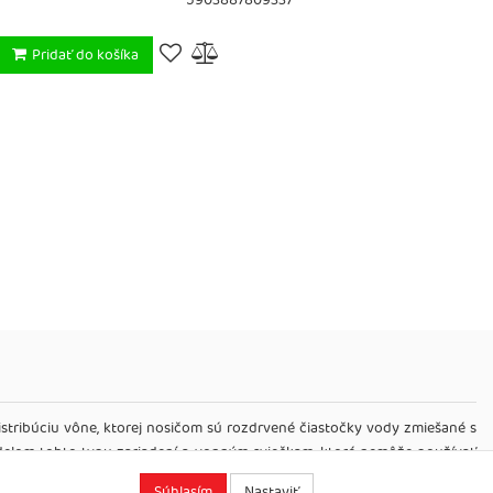
5903887809337
Pridať do košíka
stribúciu vône, ktorej nosičom sú rozdrvené čiastočky vody zmiešané s
modelom tohto typu zariadení a vonným sviečkam, ktoré nemôže používať
 cez USB. Kapacita nádržky na vodu je 100 ml, vďaka čomu je účinnosť
Súhlasím
Nastaviť