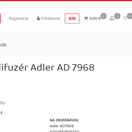
0
0
0
Registrácia
Prihlásenie
B2B
0,00 €
 USB
ifuzér Adler AD 7968
PH
H
NA OBJEDNÁVKU
Adler AD7968