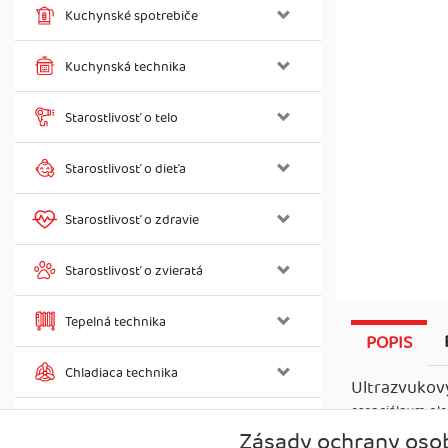
Kuchynské spotrebiče
Kuchynská technika
Starostlivosť o telo
Starostlivosť o dieťa
Starostlivosť o zdravie
Starostlivosť o zvieratá
Tepelná technika
POPIS
Chladiaca technika
Ultrazvuko
esenciálnym ole
Záhradná technika
každý. Difuzér 
Zásady ochrany oso