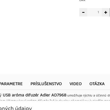
EAN
PARAMETRE
PRÍSLUŠENSTVO
VIDEO
OTÁZKA
vý
USB aróma difuzér Adler AD7968
umožňuje rýchlu a účinnú di
jom. Ultrazvukový aróma difuzér 3v1 je skvelou alternatívou k starším 
jednoducho pripojíte k počítaču, power banke alebo nabíjačke telefónu
bných údajov