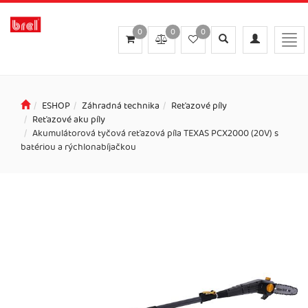
0
0
0
Toggle
Toggle
Togg
search
navigation
navi
ESHOP
Záhradná technika
Reťazové píly
Reťazové aku píly
Akumulátorová tyčová reťazová píla TEXAS PCX2000 (20V) s
batériou a rýchlonabíjačkou