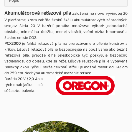
Popis
Akumulátorová reťazová píla
založená na novo vyvinutej 20
V platforme, ktorá zahŕňa širokú škálu akumulátorových záhradných
strojov. Séria 20 V batérií ponúka množstvo výhod: jednoduchá
obsluha, minimálna údržba, menej vibrácií, veľmi nízka hmotnosť a
žiadne emisie CO2.
PCX2000
je ľahká reťazová píla na prerezávanie a pílenie konárov a
kríkov. Lištová reťazová píla je bezpečnejšia na používanie ako bežná
reťazová píla, pretože dlhá teleskopická tyč poskytuje bezpečnú
vzdialenosť od oblasti, kde sa reže. Lištová reťazová píla je vybavená
teleskopickou tyčou, takže celkovú dĺžku je možné meniť od 192 cm
do 259 cm. Nechýba automatické mazanie reťaze.
Batéria 20 V / 2,0 Ah a
rýchlonabíjačka sú
súčasťou balenia.