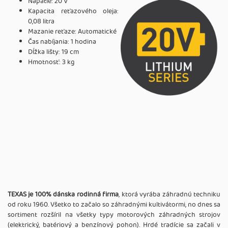
Napätie: 20 V
Kapacita reťazového oleja:
0,08 litra
Mazanie reťaze: Automatické
Čas nabíjania: 1 hodina
Dĺžka lišty: 19 cm
Hmotnosť: 3 kg
TEXAS je 100% dánska rodinná firma
, ktorá vyrába záhradnú techniku
od roku 1960. Všetko to začalo so záhradnými kultivátormi, no dnes sa
sortiment rozšíril na všetky typy motorových záhradných strojov
(elektrický, batériový a benzínový pohon). Hrdé tradície sa začali v