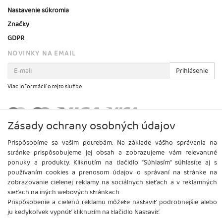
Nastavenie súkromia
Značky
GDPR
NOVINKY NA EMAIL
Prihlásenie
Viac informácií o tejto službe
Zásady ochrany osobných údajov
Prispôsobíme sa vašim potrebám. Na základe vášho správania na
stránke prispôsobujeme jej obsah a zobrazujeme vám relevantné
ponuky a produkty. Kliknutím na tlačidlo "Súhlasím" súhlasíte aj s
používaním cookies a prenosom údajov o správaní na stránke na
zobrazovanie cielenej reklamy na sociálnych sieťach a v reklamných
sieťach na iných webových stránkach.
Prispôsobenie a cielenú reklamu môžete nastaviť podrobnejšie alebo
ju kedykoľvek vypnúť kliknutím na tlačidlo Nastaviť.
Copyright
2026 ©
Brel, s.r.o.
Všetky práva vyhradené.