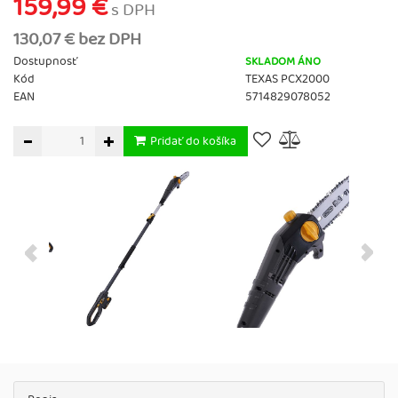
159,99 €
s DPH
130,07 € bez DPH
Dostupnosť
SKLADOM ÁNO
Kód
TEXAS PCX2000
EAN
5714829078052
Pridať do košíka