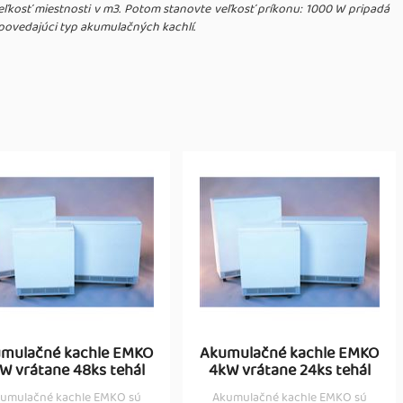
 veľkosť miestnosti v m3. Potom stanovte veľkosť príkonu: 1000 W pripadá
dpovedajúci typ akumulačných kachlí.
mulačné kachle EMKO
Akumulačné kachle EMKO
W vrátane 48ks tehál
4kW vrátane 24ks tehál
umulačné kachle EMKO sú
Akumulačné kachle EMKO sú