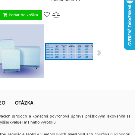
1000000000176
Pridať do košíka
EO
OTÁZKA
vacích strojoch a konečná povrchová úprava práškovým lakovaním sa
ššej kvalite finálneho výrobku.
 regulácie teploty v jednotlivých miestnostiach. Využívajú výhodnú