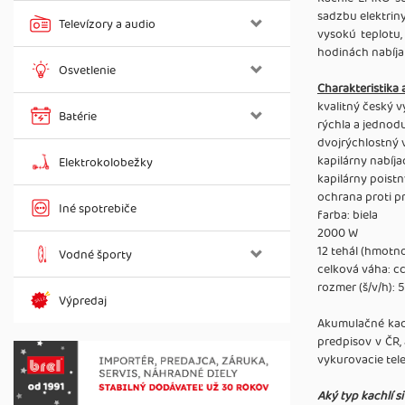
sadzbu elektrin
Televízory a audio
vysokú teplotu,
hodinách nabíja
Osvetlenie
Charakteristika 
kvalitný český 
Batérie
rýchla a jednodu
dvojrýchlostný 
kapilárny nabíja
Elektrokolobežky
kapilárny poist
ochrana proti pr
Iné spotrebiče
farba: biela
2000 W
12 tehál (hmotno
Vodné športy
celková váha: c
rozmer (š/v/h): 
Výpredaj
Akumulačné ka
predpisov v ČR,
vykurovacie tele
Aký typ kachlí s