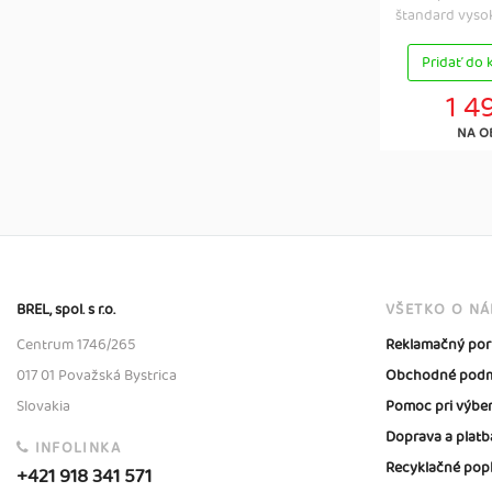
štandard vysok
Pridať do 
1 4
NA O
BREL, spol. s r.o.
VŠETKO O N
Centrum 1746/265
Reklamačný por
017 01 Považská Bystrica
Obchodné podm
Slovakia
Pomoc pri výbe
Doprava a platb
INFOLINKA
Recyklačné pop
+421 918 341 571