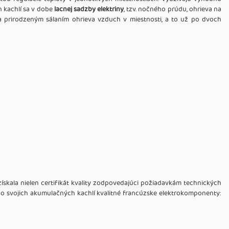
h kachlí sa v dobe
lacnej sadzby elektriny
, tzv. nočného prúdu, ohrieva na
eň a prirodzeným sálaním ohrieva vzduch v miestnosti, a to už po dvoch
získala nielen certifikát kvality zodpovedajúci požiadavkám technických
a do svojich akumulačných kachlí kvalitné francúzske elektrokomponenty: