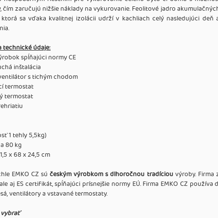
y, čím zaručujú nižšie náklady na vykurovanie. Feolitové jadro akumulačnýc
 ktorá sa vďaka kvalitnej izolácii udrží v kachliach celý nasledujúci d
nia.
a technické údaje:
výrobok spĺňajúci normy CE
chá inštalácia
ventilátor s tichým chodom
cí termostat
ný termostat
ehriatiu
sť 1 tehly 5,5kg)
ca 80 kg
51,5 x 68 x 24,5 cm
chle EMKO CZ sú
českým výrobkom s dlhoročnou tradíciou
výroby. Firma 
 ale aj ES certifikát, spĺňajúci prísnejšie normy EÚ. Firma EMKO CZ použív
sá, ventilátory a vstavané termostaty.
i vybrať