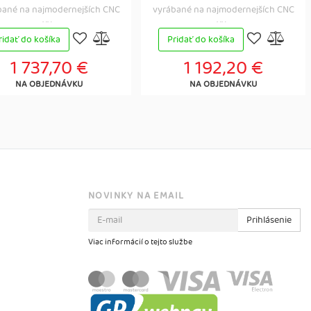
bané na najmodernejších CNC
vyrábané na najmodernejších CNC
vy...
vy...
ridať do košíka
Pridať do košíka
1 737,70 €
1 192,20 €
NA OBJEDNÁVKU
NA OBJEDNÁVKU
NOVINKY NA EMAIL
Prihlásenie
Viac informácií o tejto službe