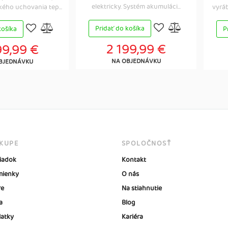
elektricky. Systém akumuláci...
ého uchovania tep...
vyrá
Pridať do košíka
košíka
P
2 199,99 €
99,99 €
NA OBJEDNÁVKU
BJEDNÁVKU
ÁKUPE
SPOLOČNOSŤ
iadok
Kontakt
ienky
O nás
re
Na stiahnutie
a
Blog
latky
Kariéra