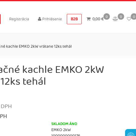
0
0
0
Registrácia
Prihlásenie
B2B
0,00 €
né kachle EMKO 2kW vrátane 12ks tehál
ačné kachle EMKO 2kW
12ks tehál
 DPH
DPH
SKLADOM ÁNO
EMKO 2kW