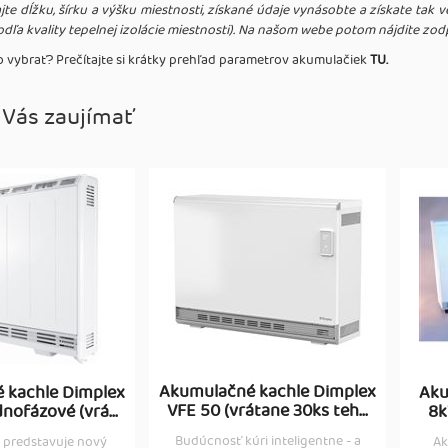
jte dĺžku, šírku a výšku miestnosti, získané údaje vynásobte a získate tak
odľa kvality tepelnej izolácie miestnosti). Na našom webe potom nájdite zo
ako vybrať? Prečítajte si krátky prehľad parametrov akumulačiek
TU.
 Vás zaujímať
Akumulačné kachle Dimplex
 kachle Dimplex
Aku
VFE 50 (vrátane 30ks teh...
nofázové (vrá...
8k
Budúcnosť kúri inteligentne - a
 predstavuje nový
Ak