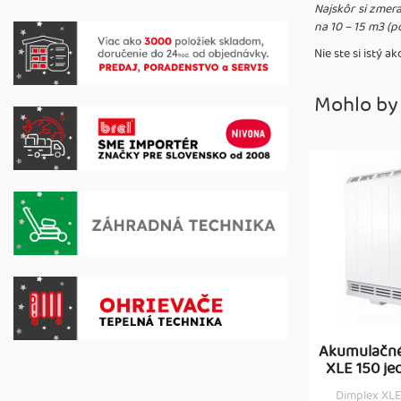
Najskôr si zmera
na 10 – 15 m3 (p
Nie ste si istý 
Mohlo by
Akumulačné
XLE 150 jed
Dimplex XLE