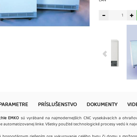
EAN
PARAMETRE
PRÍSLUŠENSTVO
DOKUMENTY
VID
chle EMKO
sú vyrábané na najmodernejších CNC vysekávacích a ohraňo
e automatizovanej linke. Všetky použité technologické procesy vedú k najvy
 hospodárnym riešením pre vykurovanie celého bytu či domu s možnosťou