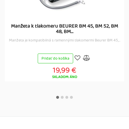
Manžeta k tlakomeru BEURER BM 45, BM 52, BM
48, BM...
Manžeta je kompatibilná s ramennými tlakomermi Beurer BM 45,...
Pridať do košíka
19,99 €
SKLADOM: ÁNO