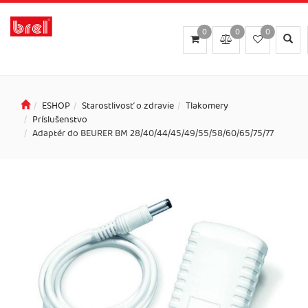
0
0
0
Toggl
searc
ESHOP
Starostlivosť o zdravie
Tlakomery
Príslušenstvo
Adaptér do BEURER BM 28/40/44/45/49/55/58/60/65/75/77