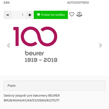
EAN
4211125071950
Pridať do košíka
Popis
Sieťový adaptér pre tlakomery BEURER
BM28/40/44/45/49/55/58/60/65/75/77.